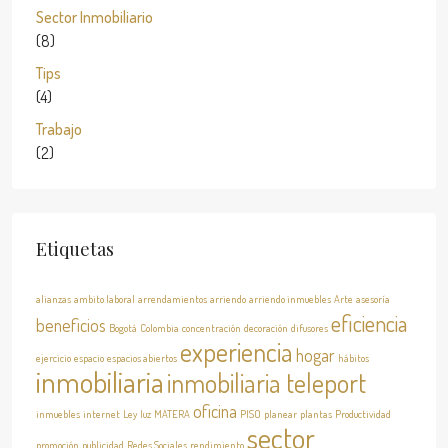
Sector Inmobiliario
(8)
Tips
(4)
Trabajo
(2)
Etiquetas
alianzas
ambito laboral
arrendamientos
arriendo
arriendo inmuebles
Arte
asesoría
eficiencia
beneficios
Bogotá
Colombia
concentración
decoración
difusores
experiencia
hogar
ejercicio
espacio
espacios abiertos
hábitos
inmobiliaria
inmobiliaria teleport
oficina
inmuebles
internet
Ley
luz
MATERA
PISO
planear
plantas
Productividad
sector
promoción
publicidad
Redes Sociales
rendimiento