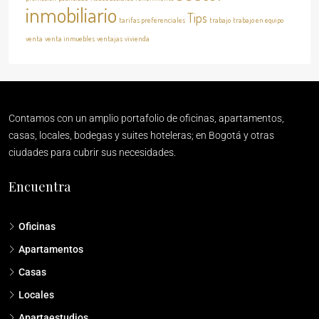
inmobiliario
Tips
tarifas preferenciales
trabajo
trabajo en equipo
venta
venta inmuebles
ventajas
vivienda
Contamos con un amplio portafolio de oficinas, apartamentos,
casas, locales, bodegas y suites hoteleras; en Bogotá y otras
ciudades para cubrir sus necesidades.
Encuentra
Oficinas
Apartamentos
Casas
Locales
Apartaestudios