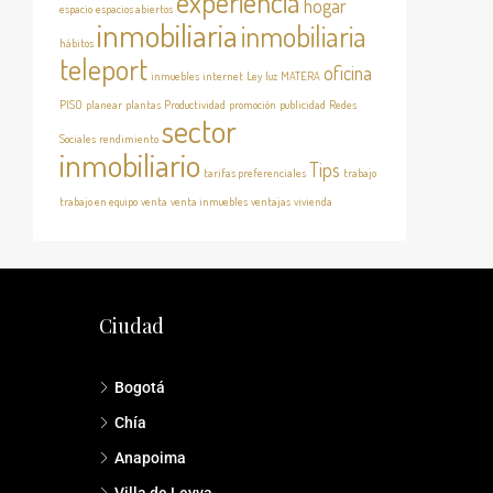
experiencia
hogar
espacio
espacios abiertos
inmobiliaria
inmobiliaria
hábitos
teleport
oficina
inmuebles
internet
Ley
luz
MATERA
PISO
planear
plantas
Productividad
promoción
publicidad
Redes
sector
Sociales
rendimiento
inmobiliario
Tips
tarifas preferenciales
trabajo
trabajo en equipo
venta
venta inmuebles
ventajas
vivienda
Ciudad
Bogotá
Chía
Anapoima