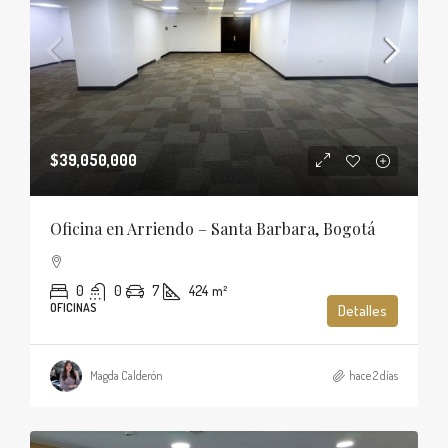
$39,050,000
Oficina en Arriendo – Santa Barbara, Bogotá
0
0
7
424
m²
OFICINAS
Detalles
Magda Calderón
hace 2 días