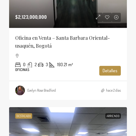
$2,123,000,000
Oficina en Venta – Santa Barbara Oriental-
usaquén, Bogotá
0
2
3
193.21
m²
OFICINAS
Detalles
Evelyn Rose Bradford
hace 2 días
DESTACADO
ARRIENDO