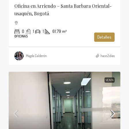
Oficina en Arriendo – Santa Barbara Oriental-
usaquén, Bogotá
0
1
1
61.79
m²
OFICINAS
Detalles
Magda Calderón
hace 2 días
VENTA