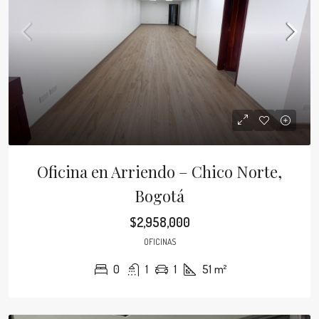
Oficina en Arriendo – Chico Norte,
Bogotá
$2,958,000
OFICINAS
0
1
1
51
m²