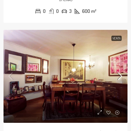
0
0
3
600
m²
VENTA