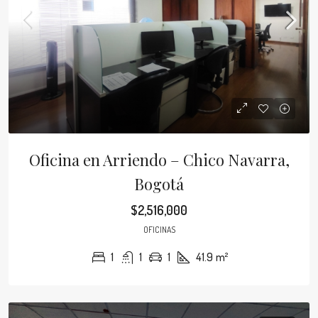
Oficina en Arriendo – Chico Navarra,
Bogotá
$2,516,000
OFICINAS
1
1
1
41.9
m²