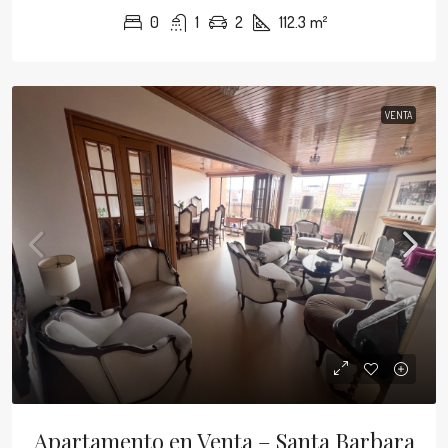
0
1
2
112.3
m²
VENTA
Apartamento en Venta – Santa Barbara