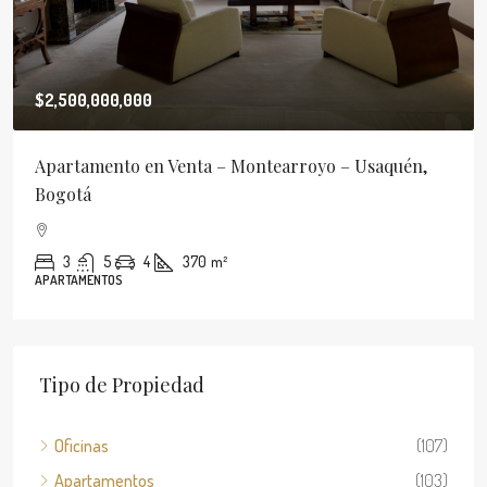
$2,500,000,000
Apartamento en Venta – Montearroyo – Usaquén,
Bogotá
3
5
4
370
m²
APARTAMENTOS
Tipo de Propiedad
Oficinas
(107)
Apartamentos
(103)