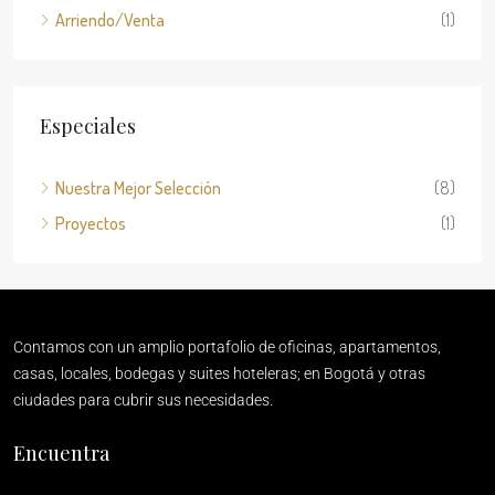
Arriendo/Venta
(1)
Especiales
Nuestra Mejor Selección
(8)
Proyectos
(1)
Contamos con un amplio portafolio de oficinas, apartamentos,
casas, locales, bodegas y suites hoteleras; en Bogotá y otras
ciudades para cubrir sus necesidades.
Encuentra