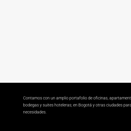
Contamos con un amplio portafolio de oficinas, apartamento
bodegas y suites hoteleras; en Bogotá y otras ciudades para
necesidades.