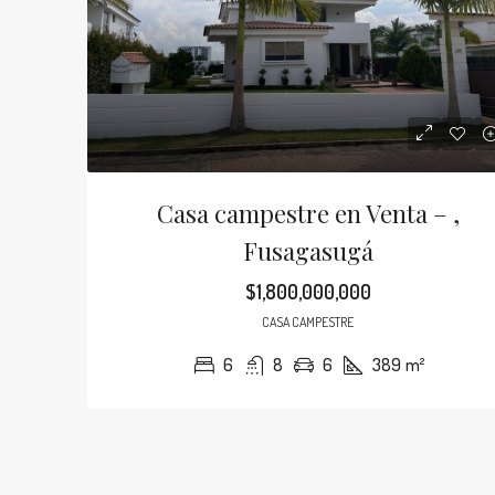
$9,000,000
Casa en Arriendo – Chía
Casa campestre en Venta – ,
Fusagasugá
5
4
25
350
m
CASAS
$1,800,000,000
CASA CAMPESTRE
6
8
6
389
m²