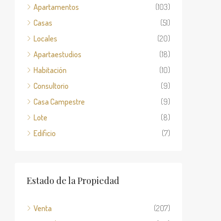
Apartamentos
(103)
Casas
(51)
Locales
(20)
Apartaestudios
(18)
Habitación
(10)
Consultorio
(9)
Casa Campestre
(9)
Lote
(8)
Edificio
(7)
Estado de la Propiedad
Venta
(207)