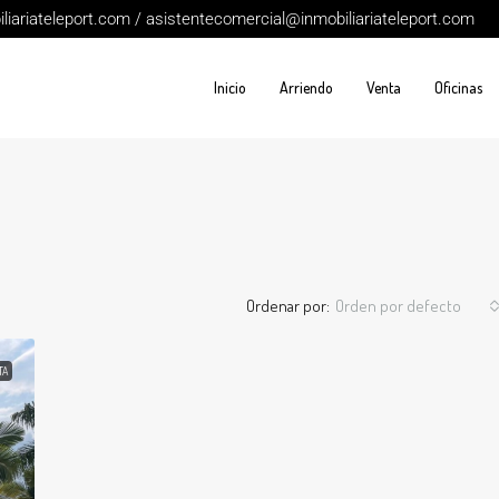
iariateleport.com / asistentecomercial@inmobiliariateleport.com
Inicio
Arriendo
Venta
Oficinas
Ordenar por:
Orden por defecto
TA