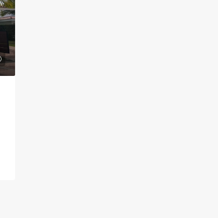
$39,050,000
, Chía
Oficina en Arriendo – Santa Barbara,
Bogotá
²
0
0
7
424
m²
OFICINAS