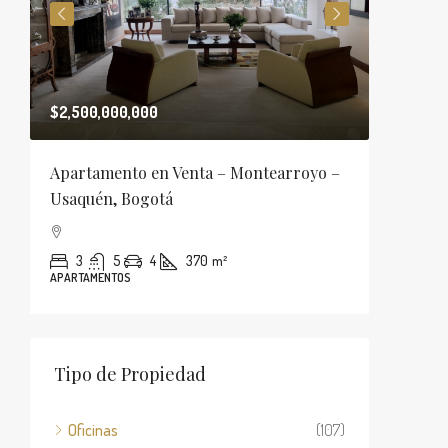
$2,500,000,000
$5,400,
Apartamento en Venta – Montearroyo –
Apartam
Usaquén, Bogotá
Barbara
3
5
4
370
m²
2
APARTAMENTOS
APARTAME
Tipo de Propiedad
Oficinas
(107)