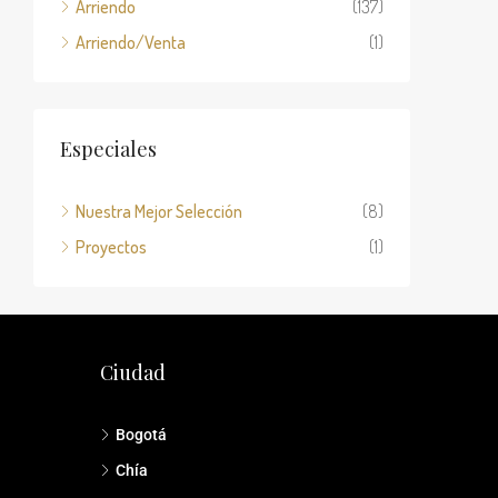
Arriendo
(137)
Arriendo/Venta
(1)
Especiales
Nuestra Mejor Selección
(8)
Proyectos
(1)
Ciudad
Bogotá
Chía