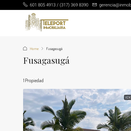
601 805 4913 / (317) 369 8390
gerencia@inmobil
Home
Fusagasugá
Fusagasugá
1 Propiedad
VEN