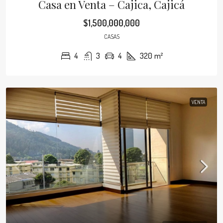
Casa en Venta – Cajica, Cajicá
$1,500,000,000
CASAS
4
3
4
320
m²
VENTA