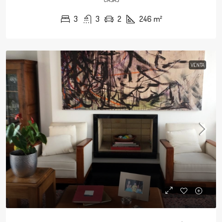
3
3
2
246
m²
VENTA