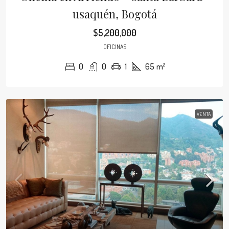
usaquén, Bogotá
$5,200,000
OFICINAS
0
0
1
65
m²
VENTA