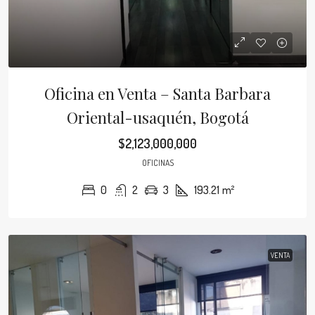
Oficina en Venta – Santa Barbara
Oriental-usaquén, Bogotá
$2,123,000,000
OFICINAS
0
2
3
193.21
m²
VENTA