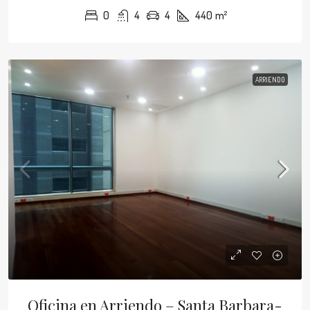
0
4
4
440
m²
ARRIENDO
Oficina en Arriendo – Santa Barbara-