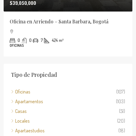
$2,500,000,000
Apartamento en Venta – Montearroyo – Usaquén,
Bogotá
3
5
4
370
m²
APARTAMENTOS
Tipo de Propiedad
Oficinas
(107)
Apartamentos
(103)
Casas
(51)
Locales
(20)