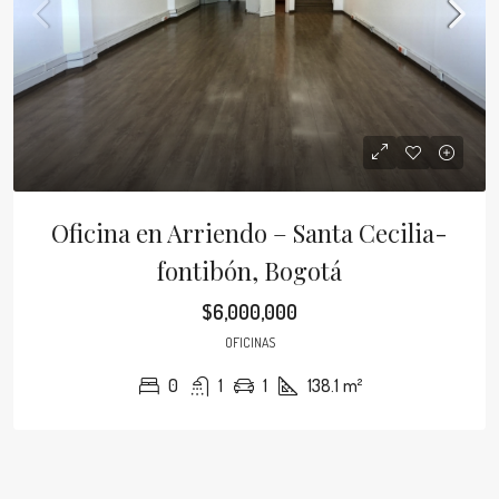
Oficina en Arriendo – Santa Cecilia-
fontibón, Bogotá
$6,000,000
OFICINAS
0
1
1
138.1
m²