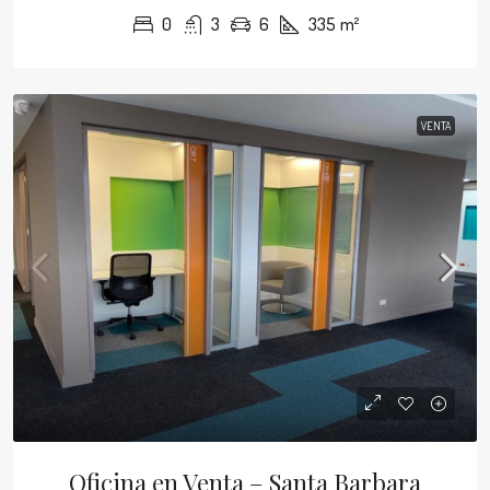
0
3
6
335
m²
VENTA
Oficina en Venta – Santa Barbara