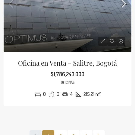
Oficina en Venta – Salitre, Bogotá
$1,786,243,000
OFICINAS
0
0
4
215.21
m²