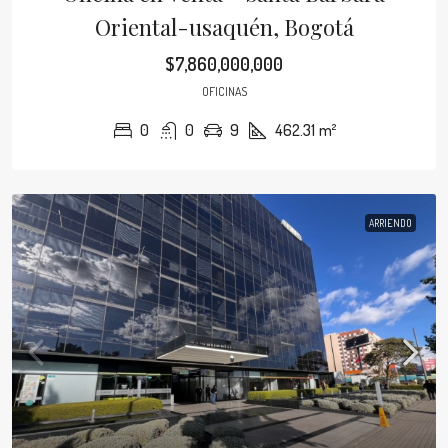
Oriental-usaquén, Bogotá
$7,860,000,000
OFICINAS
0
0
9
462.31
m²
ARRIENDO