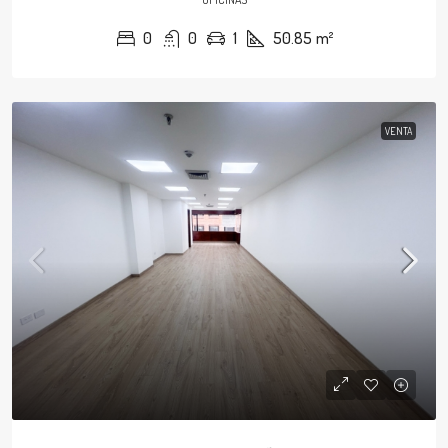
0
0
1
50.85
m²
VENTA