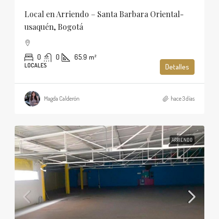
Local en Arriendo – Santa Barbara Oriental-
usaquén, Bogotá
0
0
65.9
m²
LOCALES
Detalles
Magda Calderón
hace 3 días
ARRIENDO