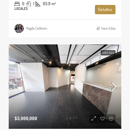
0
1
65.9
m²
LOCALES
Detalles
Magda Calderón
hace 3 días
ARRIENDO
$5,000,000