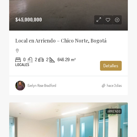
$45,000,000
Local en Arriendo – Chico Norte, Bogotá
0
2
2
646.29
m²
LOCALES
Detalles
Evelyn Rose Bradford
hace 3 días
ARRIENDO