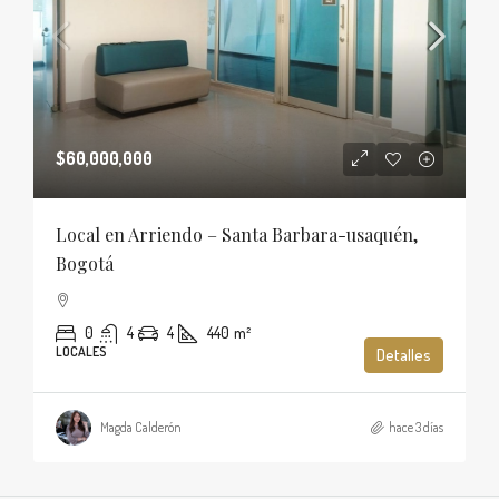
$60,000,000
Local en Arriendo – Santa Barbara-usaquén,
Bogotá
0
4
4
440
m²
LOCALES
Detalles
Magda Calderón
hace 3 días