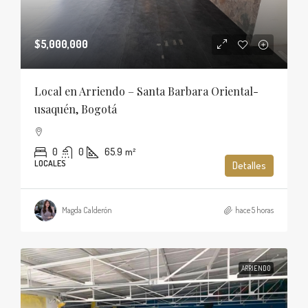
$5,000,000
Local en Arriendo – Santa Barbara Oriental-
usaquén, Bogotá
0
0
65.9
m²
LOCALES
Detalles
Magda Calderón
hace 5 horas
ARRIENDO