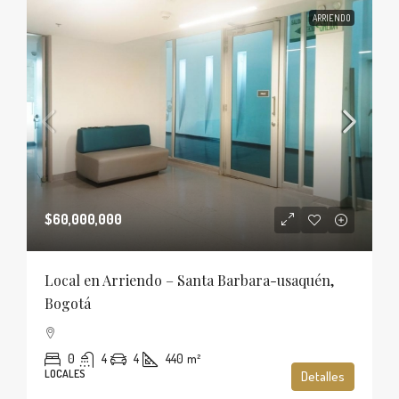
ARRIENDO
$60,000,000
Local en Arriendo – Santa Barbara-usaquén,
Bogotá
0
4
4
440
m²
LOCALES
Detalles