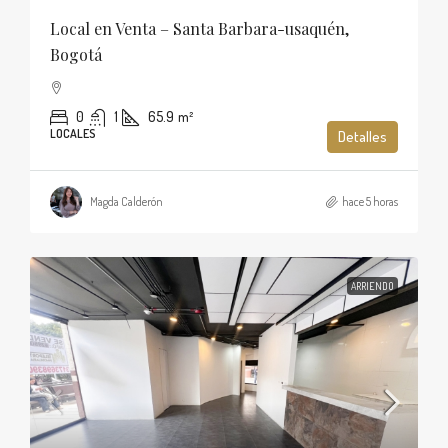
Local en Venta – Santa Barbara-usaquén,
Bogotá
0
1
65.9
m²
LOCALES
Detalles
Magda Calderón
hace 5 horas
ARRIENDO