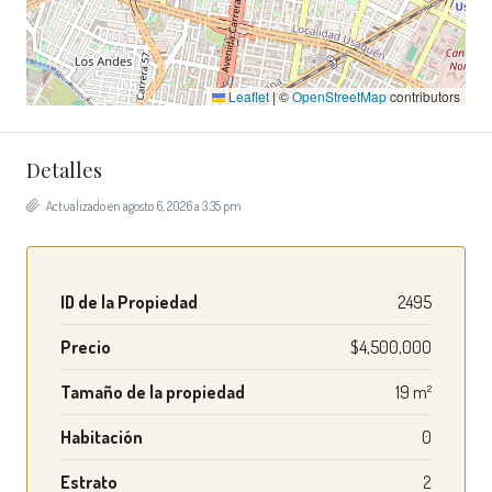
Leaflet
|
©
OpenStreetMap
contributors
Detalles
Actualizado en agosto 6, 2026 a 3:35 pm
ID de la Propiedad
2495
Precio
$4,500,000
Tamaño de la propiedad
19 m²
Habitación
0
Estrato
2