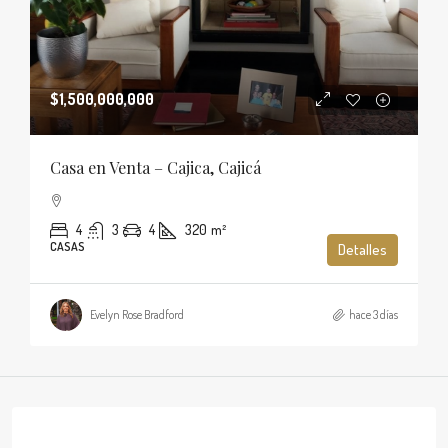
$1,500,000,000
Casa en Venta – Cajica, Cajicá
4
3
4
320
m²
CASAS
Detalles
Evelyn Rose Bradford
hace 3 días