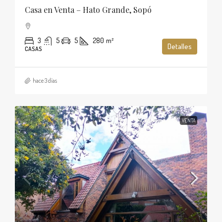
Casa en Venta – Hato Grande, Sopó
3
5
5
280
m²
Detalles
CASAS
hace 3 días
VENTA