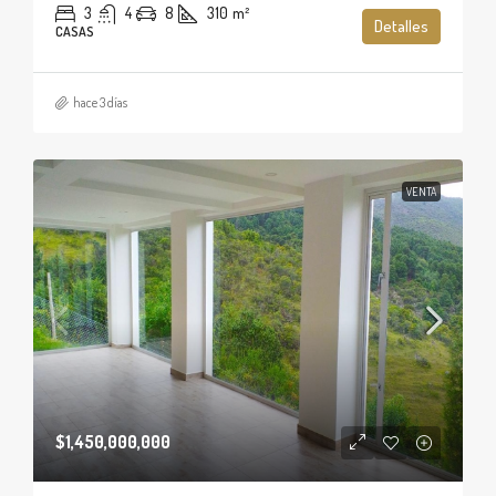
3
4
8
310
m²
Detalles
CASAS
hace 3 días
VENTA
$1,450,000,000