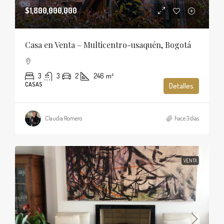
$1,800,000,000
Casa en Venta – Multicentro-usaquén, Bogotá
3
3
2
246
m²
CASAS
Detalles
Claudia Romero
hace 3 días
VENTA