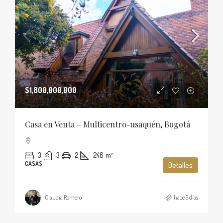
$1,800,000,000
Casa en Venta – Multicentro-usaquén, Bogotá
3
3
2
246
m²
CASAS
Detalles
Claudia Romero
hace 3 días