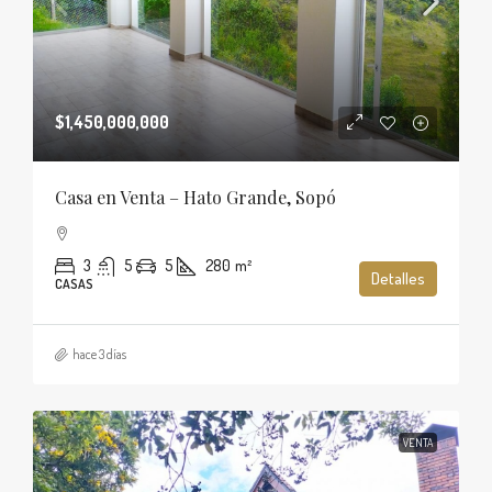
$1,450,000,000
Casa en Venta – Hato Grande, Sopó
3
5
5
280
m²
Detalles
CASAS
hace 3 días
VENTA