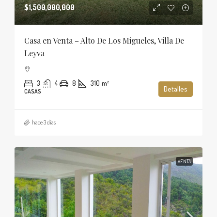
$1,500,000,000
Casa en Venta – Alto De Los Migueles, Villa De
Leyva
3
4
8
310
m²
Detalles
CASAS
hace 3 días
VENTA