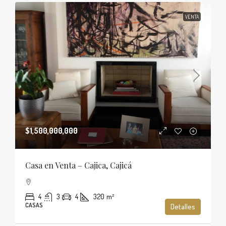
VENTA
$1,500,000,000
Casa en Venta – Cajica, Cajicá
4
3
4
320
m²
CASAS
Detalles