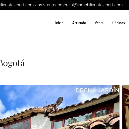
iariateleport.com / asistentecomercial@inmobiliariateleport.com
Inicio
Arriendo
Venta
Oficinas
 Bogotá