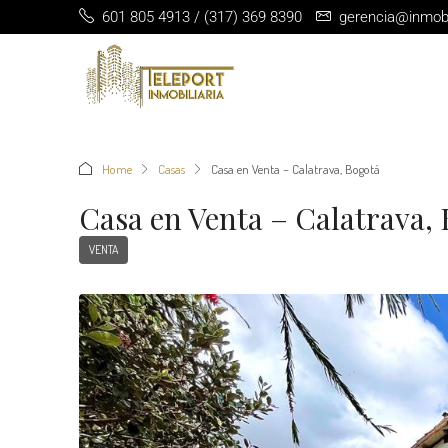
601 805 4913 / (317) 369 8390
gerencia@inmobil
Home
Casas
Casa en Venta – Calatrava, Bogotá
Casa en Venta – Calatrava,
VENTA