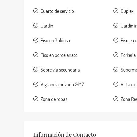
Cuarto de servicio
Duplex
Jardín
Jardín i
Piso en Baldosa
Piso en
Piso en porcelanato
Portería 
Sobre vía secundaria
Superme
Vigilancia privada 24*7
Vista ext
Zona de ropas
Zona Res
Información de Contacto