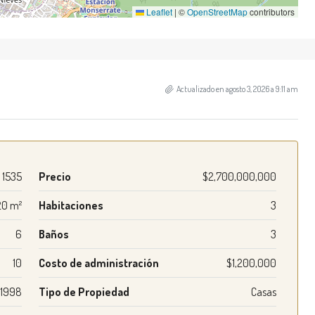
Leaflet
|
©
OpenStreetMap
contributors
Actualizado en agosto 3, 2026 a 9:11 am
1535
Precio
$2,700,000,000
20 m²
Habitaciones
3
6
Baños
3
10
Costo de administración
$1,200,000
1998
Tipo de Propiedad
Casas