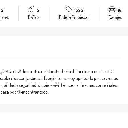
3
3
1535
10
iones
Baños
ID de la Propiedad
Garajes
y 398 mts2 de construida. Consta de 4 habitaciones con closet, 3
scubiertos con jardines. El conjunto es muy apetecido por sus zonas
uilidad y seguridad. si quiere vivir feliz cerca de zonas comerciales,
 casa podrá encontrar todo.