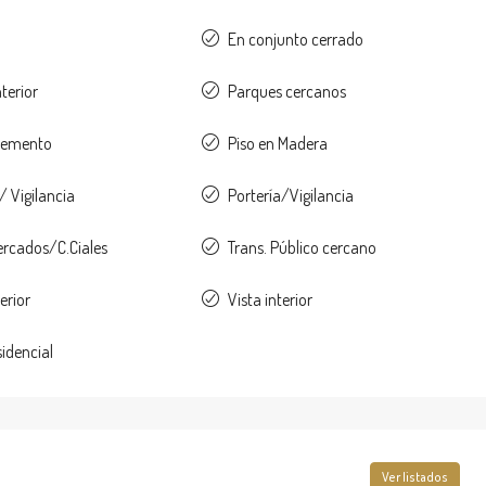
En conjunto cerrado
nterior
Parques cercanos
 cemento
Piso en Madera
/ Vigilancia
Portería/Vigilancia
rcados/C.Ciales
Trans. Público cercano
erior
Vista interior
idencial
Ver listados