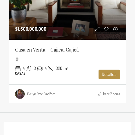
$1,500,000,000
Casa en Venta – Cajica, Cajicá
4
3
4
320
m²
CASAS
Detalles
Evelyn Rose Bradford
hace 7 horas