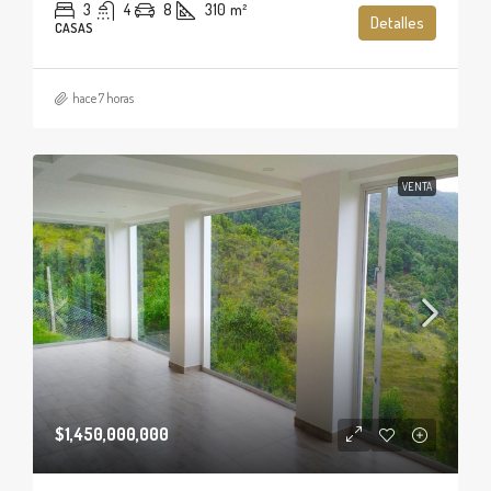
3
4
8
310
m²
Detalles
CASAS
hace 7 horas
VENTA
$1,450,000,000