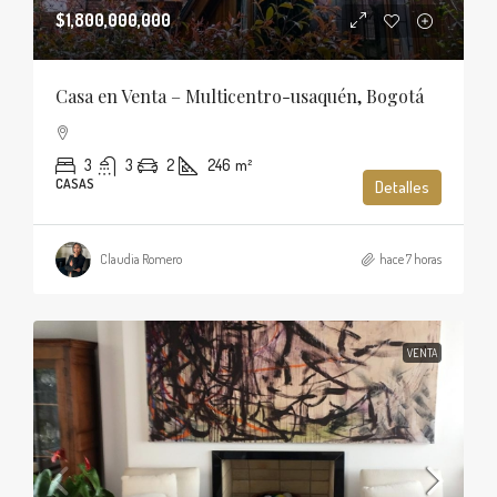
$1,800,000,000
Casa en Venta – Multicentro-usaquén, Bogotá
3
3
2
246
m²
CASAS
Detalles
Claudia Romero
hace 7 horas
VENTA