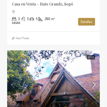
Casa en Venta – Hato Grande, Sopó
3
5
5
280
m²
Detalles
CASAS
hace 7 horas
VENTA