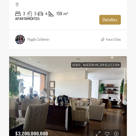
3
3
4
159
m²
APARTAMENTOS
Detalles
Magda Calderón
hace 2 días
VENTA
NUESTRA MEJOR SELECCIÓN
$3,200,000,000