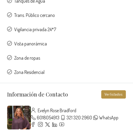
Tanques de Agua
Trans. Público cercano
Vigilancia privada 24*7
Vista panorámica
Zona de ropas
Zona Residencial
Información de Contacto
Ver listados
Evelyn Rose Bradford
6018054913
321 320 2960
WhatsApp