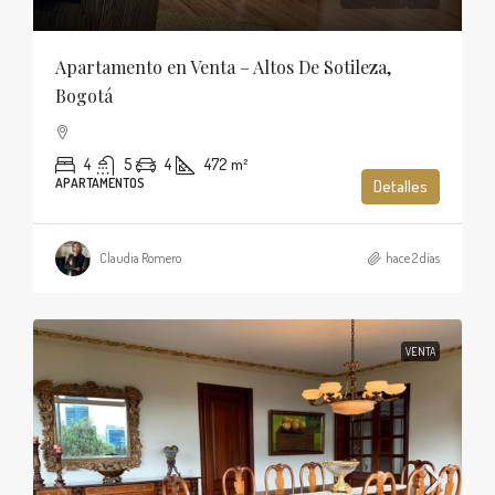
Apartamento en Venta – Altos De Sotileza,
Bogotá
4
5
4
472
m²
APARTAMENTOS
Detalles
Claudia Romero
hace 2 días
VENTA